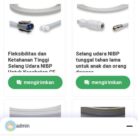
Wisata pabrik
Kontrol kualitas
Fleksibilitas dan
Selang udara NIBP
Hubungi kami
Ketahanan Tinggi
tunggal tahan lama
Selang Udara NIBP
untuk anak dan orang
Untuk Kesehatan GE
dewasa
Quote request suatu
mengirimkan
mengirimkan
permintaan
permintaan
Kabel Sensor SpO2
Sensor SPO2 sekali pakai
admin
Sensor spO2 yang dapat digunakan kembali