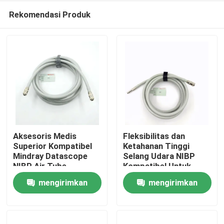
Rekomendasi Produk
Aksesoris Medis
Fleksibilitas dan
Superior Kompatibel
Ketahanan Tinggi
Mindray Datascope
Selang Udara NIBP
Rumah
NIBP Air Tube
Kompatibel Untuk
200683-04-0004
Comen
mengirimkan
mengirimkan
2,5m Panjang
Produk
permintaan
permintaan
Tentang kita