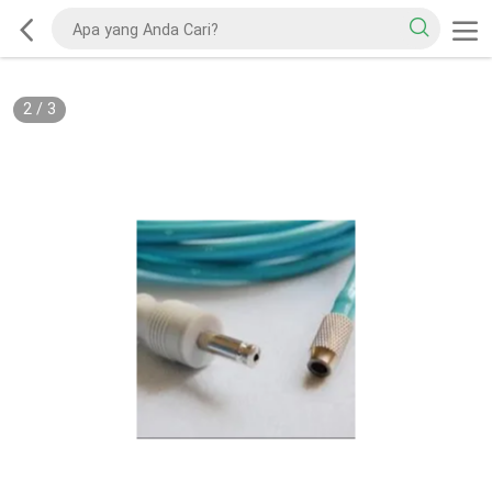
2
/
3