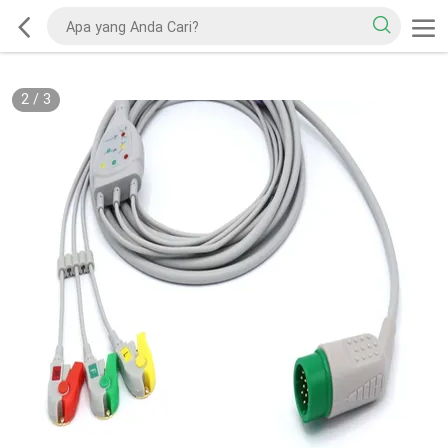
2
/
3