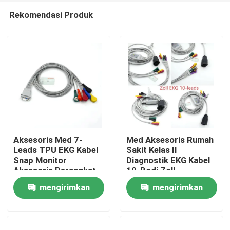
Rekomendasi Produk
Aksesoris Med 7-
Med Aksesoris Rumah
Leads TPU EKG Kabel
Sakit Kelas II
Snap Monitor
Diagnostik EKG Kabel
Rumah
Aksesoris Perangkat
10-Bodi Zoll
Diagnostik Medis ISO
Kompatibel Alkohol
mengirimkan
mengirimkan
Bersertifikat Kelas I
Medis Disinfektan
Produk
Kompatibel Schille
RoHS Sertifikasi
permintaan
permintaan
Tentang kita