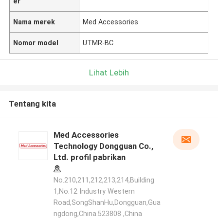
er
Nama merek
Med Accessories
Nomor model
UTMR-BC
Lihat Lebih
Tentang kita
Med Accessories
Technology Dongguan Co.,
Ltd. profil pabrikan
No.210,211,212,213,214,Building
1,No.12 Industry Western
Road,SongShanHu,Dongguan,Gua
ngdong,China.523808 ,China