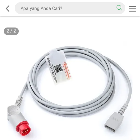
2
/
2