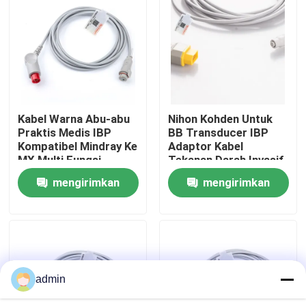
Wisata pabrik
Kontrol kualitas
Kabel Warna Abu-abu
Nihon Kohden Untuk
Hubungi kami
Praktis Medis IBP
BB Transducer IBP
Kompatibel Mindray Ke
Adaptor Kabel
MX Multi Fungsi
Tekanan Darah Invasif
Quote request suatu
Untuk Aksesoris
mengirimkan
mengirimkan
Perawatan Medis
permintaan
permintaan
Kabel Sensor SpO2
Sensor SPO2 sekali pakai
admin
Sensor spO2 yang dapat digunakan kembali