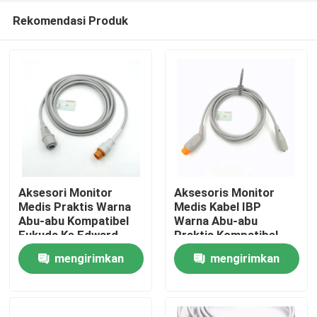
Rekomendasi Produk
Aksesori Monitor
Aksesoris Monitor
Medis Praktis Warna
Medis Kabel IBP
Abu-abu Kompatibel
Warna Abu-abu
Rumah
Fukuda Ke Edward
Praktis Kompatibel
Multi Fungsi Kabel IBP
Siemens Untuk MX
mengirimkan
mengirimkan
Multi Fungsi
Produk
permintaan
permintaan
Tentang kita