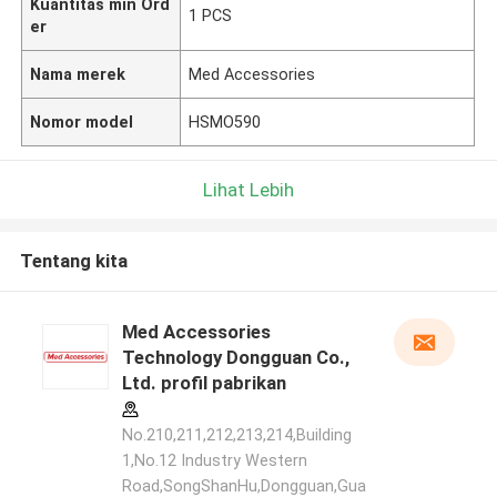
Kuantitas min Ord
1 PCS
er
Nama merek
Med Accessories
Nomor model
HSMO590
Lihat Lebih
Tentang kita
Med Accessories
Technology Dongguan Co.,
Ltd. profil pabrikan
No.210,211,212,213,214,Building
1,No.12 Industry Western
Road,SongShanHu,Dongguan,Gua